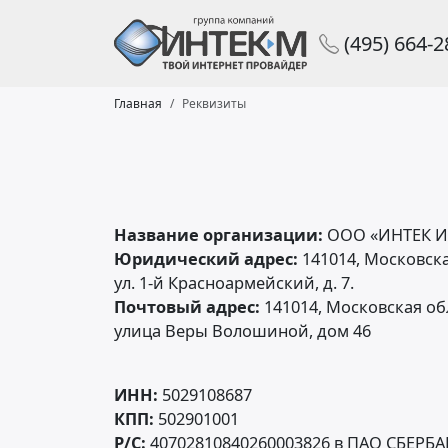
(495) 664-
Главная
Реквизиты
Название организации:
ООО «ИНТЕК И
Юридический адрес:
141014, Московска
ул. 1-й Красноармейский, д. 7.
Почтовый адрес:
141014
,
Московская об
улица Веры Волошиной, дом 46
ИНН:
5029108687
КПП:
502901001
Р/С:
40702810840260003826 в ПАО СБЕРБ